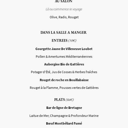
AU SALON
Là ou commence le voyage
Olive, Radis, Rouget
DANS LA SALLE A MANGER
ENTREES
(50€)
Courgette Jaune De Villeneuve Loubet
Pollen & Amertumes Méditerranéennes
Aubergine Bio de Gattières
Potager d’Été, Jus de Cosses & Herbes fraîches
Rouget de roche en Bouillabaisse
Rouget à la Flamme, Pousses vertes de Gattières
PLATS
(86€)
Bar de ligne de Bretagne
Laitue de Mer, Champagne & Profondeur Marine
Bœuf Montbéliard Fumé