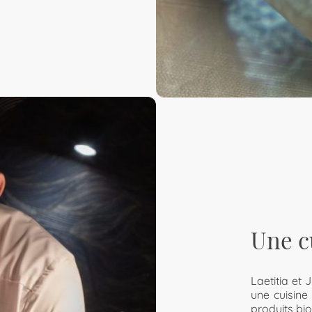
Une c
Laetitia et 
une cuisine
produits bio