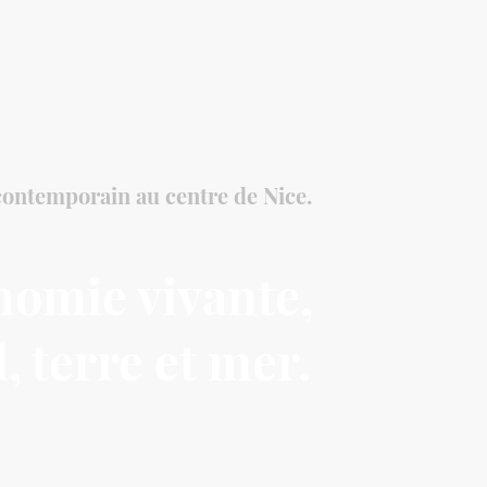
Accueil
Menus & Momen
ontemporain au centre de Nice.
omie vivante,
, terre et mer.
 le territoire, les saisons et le geste
tée par Julien et Laetitia Pilati.