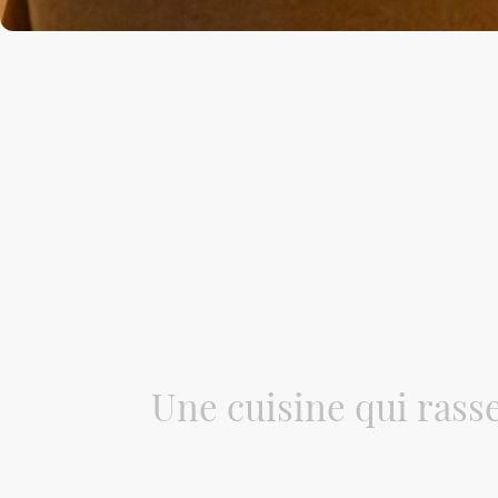
Une cuisine qui ras
Nous croyons en une cuisine qui ne divise 