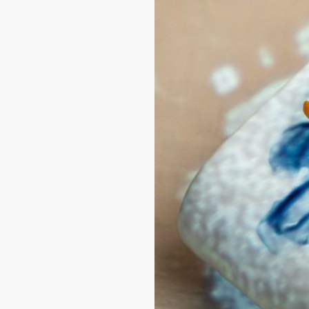
er cohabitent
 produit, du
 les saisons,
pposition ni
ec le vivant,