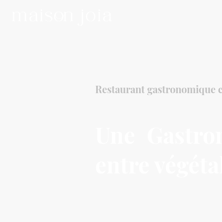
Restaurant gastronomique c
Une
Gastron
entre végétal
Maison Joia réunit le produit,
autour d'une table intime por